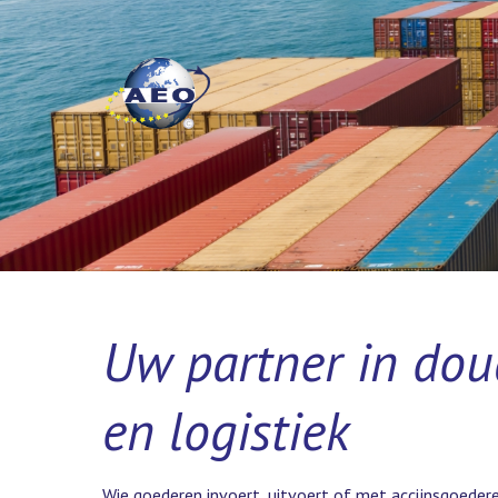
Uw partner in dou
en logistiek
Wie goederen invoert, uitvoert of met accijnsgoede