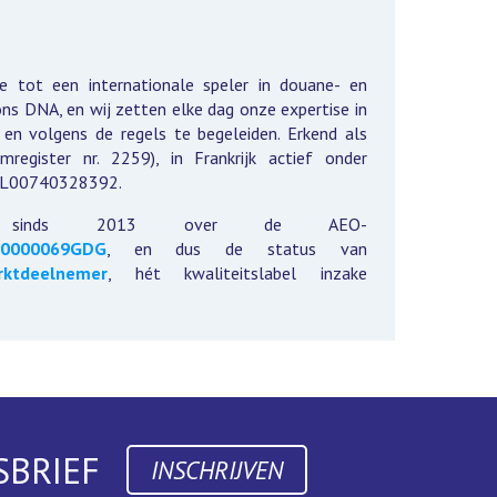
de tot een internationale speler in douane- en
 ons DNA, en wij zetten elke dag onze expertise in
 en volgens de regels te begeleiden. Erkend als
mregister nr. 2259), in Frankrijk actief onder
 NL00740328392.
t sinds 2013 over de AEO-
C0000069GDG
, en dus de status van
rktdeelnemer
, hét kwaliteitslabel inzake
SBRIEF
INSCHRIJVEN