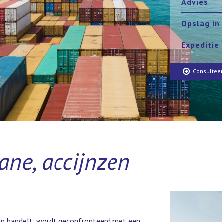
Advies
Opslag in
Expeditie
Consultee
ane, accijnzen
ren handelt, wordt geconfronteerd met een