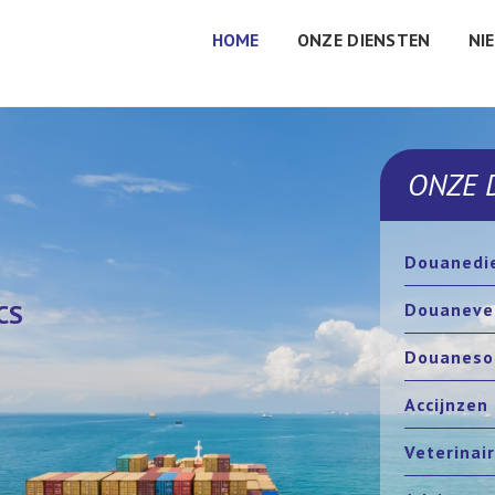
HOME
ONZE DIENSTEN
NI
ONZE 
Douanedie
CS
CS
Douaneve
Douaneso
Accijnzen
Veterinai