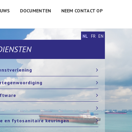
EUWS
DOCUMENTEN
NEEM CONTACT OP
NL
FR
EN
DIENSTEN
nstverlening
rtegenwoordiging
ftware
re en fytosanitaire keuringen