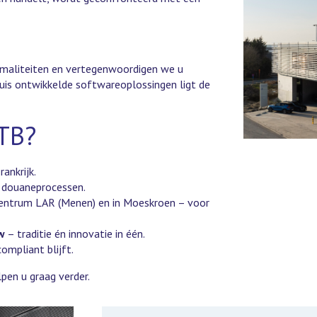
ormaliteiten en vertegenwoordigen we u
huis ontwikkelde softwareoplossingen ligt de
TB?
rankrijk.
 douaneprocessen.
entrum LAR (Menen) en in Moeskroen – voor
w
– traditie én innovatie in één.
ompliant blijft.
lpen u graag verder.