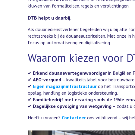
kluwen van formaliteiten
regels en verplichtingen.
,
DTB helpt u daarbij.
Als douanedienstverlener begeleiden wij u bij alle f
rechtstreeks bij de douaneautoriteiten. Met onze in 
focus op automatisering en digitalisering.
Waarom kiezen voor D
✔
Erkend douanevertegenwoordiger
in België en F
✔
AEO-vergund
– kwaliteitslabel voor betrouwbare
✔
Eigen magazijninfrastructuur
op het Transportc
opslag, handling en logistieke ondersteuning.
✔
Familiebedrijf met ervaring sinds de 19de eeu
✔
Dagelijkse opvolging van wetgeving
– zodat u c
Heeft u vragen?
Contacteer
ons vrijblijvend – wij he